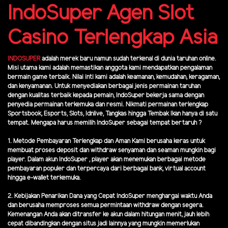
IndoSuper Agen Slot
Casino Terlengkap Asia
INDOSUPER
adalah merek baru namun sudah terkenal di dunia taruhan online.
Misi utama kami adalah memastikan anggota kami mendapatkan pengalaman
bermain game terbaik. Nilai inti kami adalah keamanan, kemudahan, keragaman,
dan kenyamanan. Untuk menyediakan berbagai jenis permainan taruhan
dengan kualitas terbaik kepada pemain, IndoSuper bekerja sama dengan
penyedia permainan terkemuka dan resmi. Nikmati permainan terlengkap
Sportsbook, Esports, Slots, Idnlive, Tangkas hingga Tembak Ikan hanya di satu
tempat. Mengapa harus memilih IndoSuper sebagai tempat bertaruh ?
1. Metode Pembayaran Terlengkap dan Aman Kami berusaha keras untuk
membuat proses deposit dan withdraw senyaman dan seaman mungkin bagi
player. Dalam akun IndoSuper , player akan menemukan berbagai metode
pembayaran populer dan terpercaya dari berbagai bank, virtual account
hingga e-wallet terkemuka.
2. Kebijakan Penarikan Dana yang Cepat IndoSuper menghargai waktu Anda
dan berusaha memproses semua permintaan withdraw dengan segera.
Kemenangan Anda akan ditransfer ke akun dalam hitungan menit, jauh lebih
cepat dibandingkan dengan situs jadi lainnya yang mungkin memerlukan